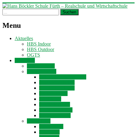
Menu
Aktuelles
HBS Indoor
HBS Outdoor
OGTS
Allgemein
Unser Leitbild
Unser Angebot
Offene Ganztagesschule
Jugendsozialarbeit
Schulpsychologen
LRS/Inklusion
Wahlfächer
Schülertutorium
Schüleraustausch
Gesunde Schule
Unser Team
Schulleitung
Sekretariat