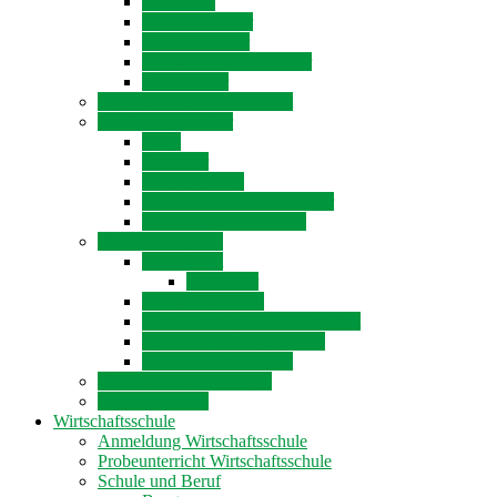
Lehrkräfte
Beratungslehrer
Systembetreuer
Datenschutzbeauftragter
Hausmeister
Digitale Schule der Zukunft
Schüler für Schüler
SMV
Coolrider
Schülertutoren
Schülerunternehmen T-Star
Schule ohne Rassismus
Eltern und Schule
Elternbeirat
Mitglieder
Elternbeiratswahl
Unser Konzept zur Elternarbeit
Geschäftsordnung des EB
Wahlordnung des EB
Formulare und Sonstiges
Schulpraktikum
Wirtschaftsschule
Anmeldung Wirtschaftsschule
Probeunterricht Wirtschaftsschule
Schule und Beruf